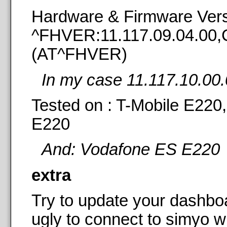
Hardware & Firmware Vers
^FHVER:11.117.09.04.0
(AT^FHVER)
In my case 11.117.10.00
Tested on : T-Mobile E22
E220
And: Vodafone ES E220
extra
Try to update your dashboar
ugly to connect to simyo wh