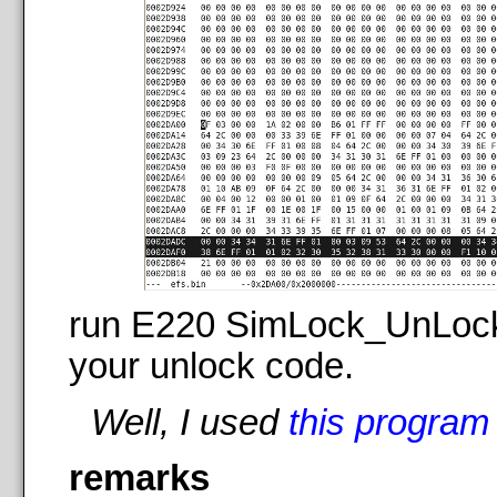
run E220 SimLock_UnLock
your unlock code.
Well, I used
this program
remarks