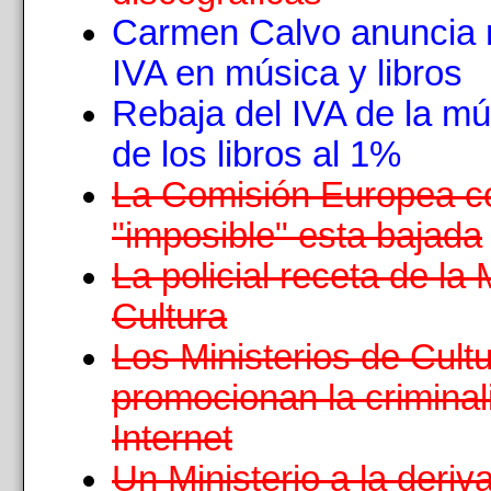
Carmen Calvo anuncia 
IVA en música y libros
Rebaja del IVA de la mú
de los libros al 1%
La Comisión Europea c
"imposible" esta bajada
La policial receta de la 
Cultura
Los Ministerios de Cultu
promocionan la criminal
Internet
Un Ministerio a la deriv