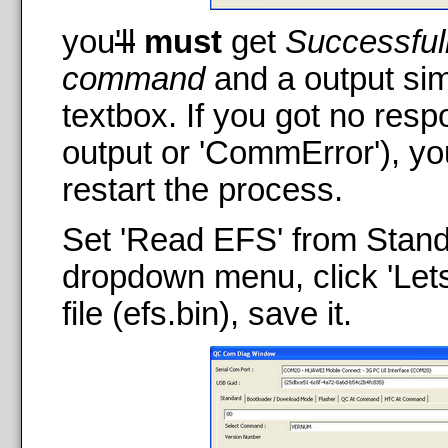
you
'll
must
get
Successful
command
and a output simi
textbox. If you got no resp
output or 'CommError'), yo
restart the process.
Set 'Read EFS' from Stan
dropdown menu, click 'Let
file (efs.bin), save it.