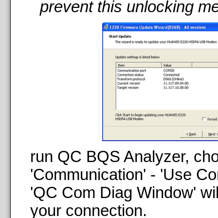
prevent this unlocking m
run QC BQS Analyzer, ch
'Communication' - 'Use Co
'QC Com Diag Window' will
your connection.