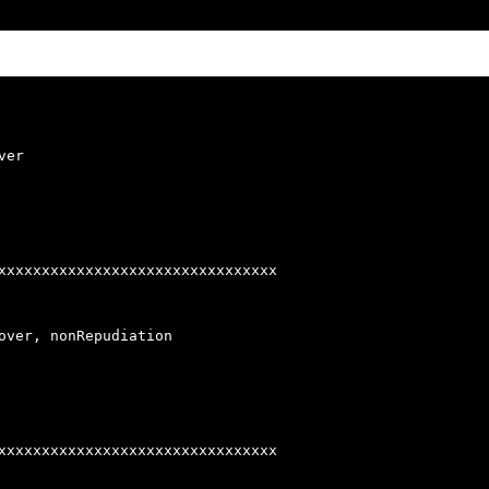
er

xxxxxxxxxxxxxxxxxxxxxxxxxxxxxxxx

over, nonRepudiation

xxxxxxxxxxxxxxxxxxxxxxxxxxxxxxxx
