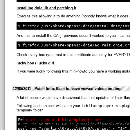
Installing dnie lib and patching it
Execute this allowing it to do anything (nobody knows what it does r
And this to install the CA (if previous doesn't worked to you -- as 
Check every box (you trust in this certificate authority for EVERY
lucky boy / lucky girl
If you were lucky following this mini-howto you have a working insta
12/05/2011 - Patch linux flash to leave viewed videos on /tmp
A lot of people would have discovered that last updates of linux f
Following code snippet will patch your
libflashplayer.so
plugi
tempoary folder.
F=
"<path_to_your_libflashplayer.so>"
# ^^^ in Ubuntu 11.04 in /usr/lib/flashplugin-in