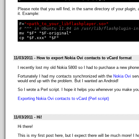
Please note that you will find, in the same directory of your plugin,
it. Example:
F=
"<path_to_your_libflashplayer.so>"
# ^^^ in Ubuntu 11.04 in /usr/lib/flashplugin-in
mv "$F" "$F-original"

11/03/2011 - How to export Nokia Ovi contacts to vCard format
I recently lost my old Nokia 5800 so I had to purchase a new phone
Fortunately I had my contacts synchronized with the
Nokia Ovi
serv
would end up with the problem. But I wanted an Android!
So I wrote a Perl script. I hope it helps you whenever you make yo
Exporting Nokia Ovi contacts to vCard (Perl script)
11/03/2011 - Hi!
Hi there!
This is my first post here, but I expect there will be much more! I 