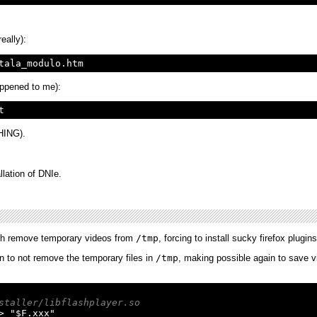
eally):
happened to me):
THING).
llation of DNIe.
lash remove temporary videos from
/tmp
, forcing to install sucky firefox plug
n to not remove the temporary files in
/tmp
, making possible again to save 
staller/libflashplayer.so