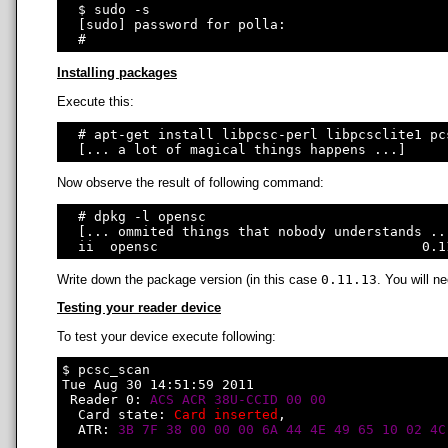
  $ sudo -s

  [sudo] password for polla: 

Installing packages
Execute this:
  # apt-get install libpcsc-perl libpcsclite1 pc
Now observe the result of following command:
  # dpkg -l opensc

  [... ommited things that nobody understands ...
Write down the package version (in this case
0.11.13
. You will ne
Testing your reader device
To test your device execute following:
$ pcsc_scan

Tue Aug 30 14:51:59 2011

 Reader 0: 
ACS ACR 38U-CCID 00 00
  Card state: 
Card inserted
, 

  ATR: 
3B 7F 38 00 00 00 6A 44 4E 49 65 10 02 4C