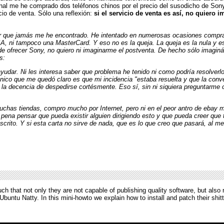
final me he comprado dos teléfonos chinos por el precio del susodicho de Son
io de venta. Sólo una reflexión:
si el servicio de venta es así, no quiero 
or que jamás me he encontrado. He intentado en numerosas ocasiones comprar 
SA, ni tampoco una MasterCard. Y eso no es la queja. La queja es la nula y 
ede ofrecer Sony, no quiero ni imaginarme el postventa. De hecho sólo imaginá
s:
yudar. Ni les interesa saber que problema he tenido ni como podría resolverl
ico que me quedó claro es que mi incidencia "estaba resuelta y que la conve
n la decencia de despedirse cortésmente. Eso sí, sin ni siquiera preguntarme 
uchas tiendas, compro mucho por Internet, pero ni en el peor antro de ebay 
ena pensar que pueda existir alguien dirigiendo esto y que pueda creer que t
escrito. Y si esta carta no sirve de nada, que es lo que creo que pasará, al
 that not only they are not capable of publishing quality software, but also n
Ubuntu Natty. In this mini-howto we explain how to install and patch their shitt