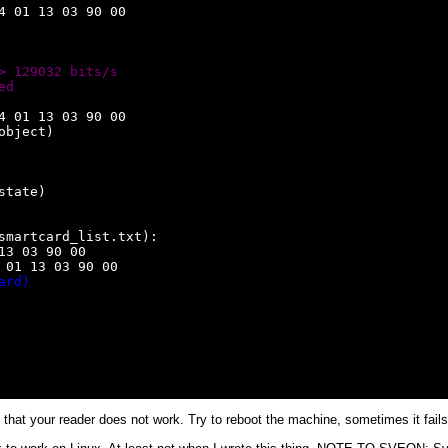
 01 13 03 90 00

> 129032 bits/s
ed
 01 13 03 90 00

bject)

tate)

smartcard_list.txt):

3 03 90 00

01 13 03 90 00

ard)
hat your reader does not work. Try to reboot the machine, sometimes it fails a