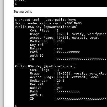
# exit

Testing polla:
$ pkcs15-tool --list-public-keys

Using reader with a card: NABO NABO

Public RSA Key [KpuAutenticacion]

        Com. Flags  : 3

        Usage       : [0xC0], verify, verifyRecov
        Access Flags: [0x12], extract, local

        ModLength   : 2048

        Key ref     : 1

        Native      : yes

        Path        : xxxxxxxxxxxx

        Auth ID     : 

        ID          : xxxxxxxxxxxxxxxxxxxxxxxxxx
Public RSA Key [KpuFirmaDigital]

        Com. Flags  : 3

        Usage       : [0x2C0], verify, verifyRec
        Access Flags: [0x12], extract, local

        ModLength   : 2048

        Key ref     : 2

        Native      : yes

        Path        : xxxxxxxxxxxx

        Auth ID     : 

        ID          : xxxxxxxxxxxxxxxxxxxxxxxxxx