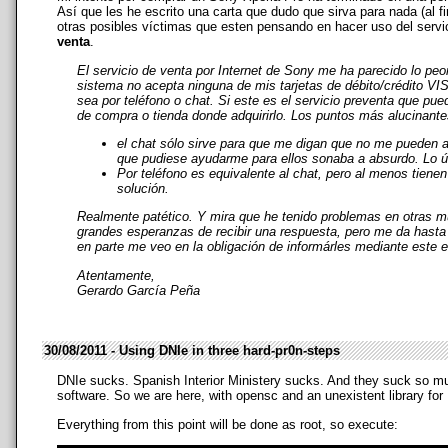
Así que les he escrito una carta que dudo que sirva para nada (al 
otras posibles víctimas que esten pensando en hacer uso del servic
venta
.
El servicio de venta por Internet de Sony me ha parecido lo pe
sistema no acepta ninguna de mis tarjetas de débito/crédito VI
sea por teléfono o chat. Si este es el servicio preventa que pu
de compra o tienda donde adquirirlo. Los puntos más alucinante
el chat sólo sirve para que me digan que no me pueden a
que pudiese ayudarme para ellos sonaba a absurdo. Lo ún
Por teléfono es equivalente al chat, pero al menos tiene
solución.
Realmente patético. Y mira que he tenido problemas en otras m
grandes esperanzas de recibir una respuesta, pero me da hasta p
en parte me veo en la obligación de informárles mediante este 
Atentamente,
Gerardo García Peña
30/08/2011 - Using DNIe in three hard-pr0n-steps
DNIe sucks. Spanish Interior Ministery sucks. And they suck so much
software. So we are here, with opensc and an unexistent library for 
Everything from this point will be done as root, so execute: