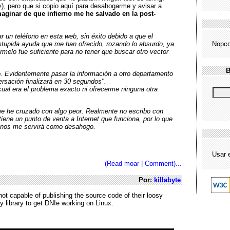
y), pero que si copio aquí para desahogarme y avisar a
imaginar de que infierno me he salvado en la post-
un teléfono en esta web, sin éxito debido a que el
estupida ayuda que me han ofrecido, rozando lo absurdo, ya
Nopco
rmelo fue suficiente para no tener que buscar otro vector
B
o. Evidentemente pasar la información a otro departamento
rsación finalizará en 30 segundos".
cual era el problema exacto ni ofrecerme ninguna otra
me he cruzado con algo peor. Realmente no escribo con
iene un punto de venta a Internet que funciona, por lo que
 menos me servirá como desahogo.
Usar 
(Read moar | Comment)...
Por:
killabyte
ot capable of publishing the source code of their loosy
y library to get DNIe working on Linux.