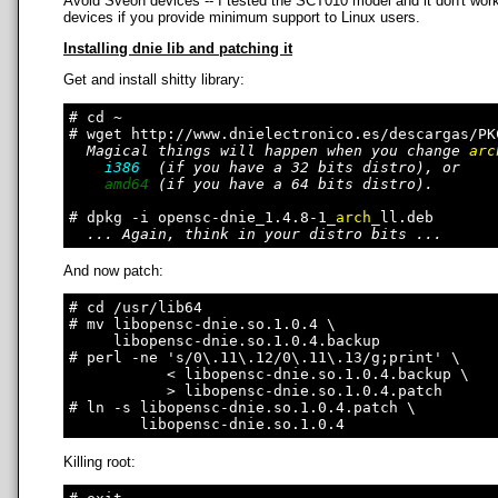
Avoid Sveon devices -- I tested the SCT010 model and it don't work
devices if you provide minimum support to Linux users.
Installing dnie lib and patching it
Get and install shitty library:
# cd ~

# wget http://www.dnielectronico.es/descargas/PK
Magical things will happen when you change 
arc
i386
  (if you have a 32 bits distro), or

amd64
 (if you have a 64 bits distro).

# dpkg -i opensc-dnie_1.4.8-1_
arch
_ll.deb

... Again, think in your distro bits ...
And now patch:
# cd /usr/lib64

# mv libopensc-dnie.so.1.0.4 \

     libopensc-dnie.so.1.0.4.backup

# perl -ne 's/0\.11\.12/0\.11\.13/g;print' \

           < libopensc-dnie.so.1.0.4.backup \

           > libopensc-dnie.so.1.0.4.patch

# ln -s libopensc-dnie.so.1.0.4.patch \

Killing root: