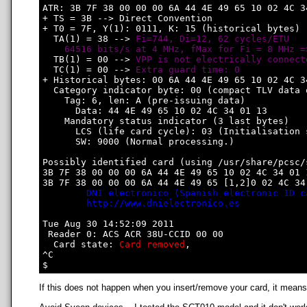
ATR: 3B 7F 38 00 00 00 6A 44 4E 49 65 10 02 4C 34
+ TS = 3B --> Direct Convention

+ T0 = 7F, Y(1): 0111, K: 15 (historical bytes)

  TA(1) = 38 --> 
Fi=744, Di=12, 62 cycles/ETU

    64516 bits/s at 4 MHz, fMax for Fi = 8 MHz =
  TB(1) = 00 --> 
VPP is not electrically connect
  TC(1) = 00 --> 
Extra guard time: 0
+ Historical bytes: 00 6A 44 4E 49 65 10 02 4C 34
  Category indicator byte: 00 (compact TLV data o
    Tag: 6, len: A (pre-issuing data)

      Data: 44 4E 49 65 10 02 4C 34 01 13

    Mandatory status indicator (3 last bytes)

      LCS (life card cycle): 03 (Initialisation s
      SW: 9000 (Normal processing.)

Possibly identified card (using /usr/share/pcsc/
3B 7F 38 00 00 00 6A 44 4E 49 65 10 02 4C 34 01 1
3B 7F 38 00 00 00 6A 44 4E 49 65 [1,2]0 02 4C 34 
DNI electronico (Spanish electronic ID c
http://www.dnielectronico.es
Tue Aug 30 14:52:09 2011

 Reader 0: ACS ACR 38U-CCID 00 00

  Card state: 
Card removed
, 

^C

If this does not happen when you insert/remove your card, it means t