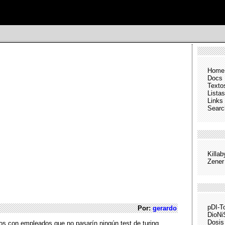
Home
Docs
Texto
Listas
Links
Searc
Killa
Zener
pDI-T
Por:
gerardo
DioNi
Dosis
os con empleados que no pasarín ningún test de turing.