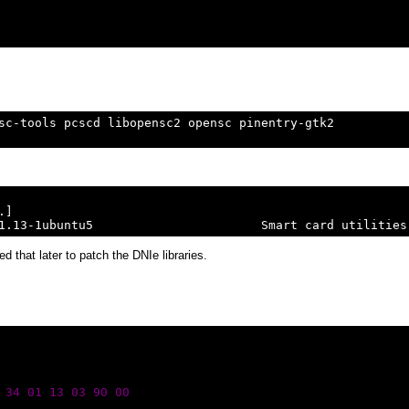
sc-tools pcscd libopensc2 opensc pinentry-gtk2

]

ed that later to patch the DNIe libraries.
 34 01 13 03 90 00