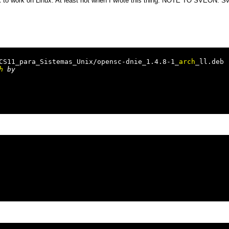
 to work on Linux. At least not when I wrote this thing. NOTE TO SVEON: Sveo
CS11_para_Sistemas_Unix/opensc-dnie_1.4.8-1_
arch
_ll.deb

h
 by
