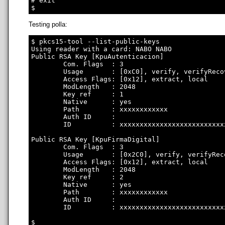
# exit

Testing polla:
$ pkcs15-tool --list-public-keys

Using reader with a card: NABO NABO

Public RSA Key [KpuAutenticacion]

        Com. Flags  : 3

        Usage       : [0xC0], verify, verifyRecov
        Access Flags: [0x12], extract, local

        ModLength   : 2048

        Key ref     : 1

        Native      : yes

        Path        : xxxxxxxxxxxx

        Auth ID     : 

        ID          : xxxxxxxxxxxxxxxxxxxxxxxxxx
Public RSA Key [KpuFirmaDigital]

        Com. Flags  : 3

        Usage       : [0x2C0], verify, verifyRec
        Access Flags: [0x12], extract, local

        ModLength   : 2048

        Key ref     : 2

        Native      : yes

        Path        : xxxxxxxxxxxx

        Auth ID     : 

        ID          : xxxxxxxxxxxxxxxxxxxxxxxxxx