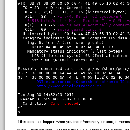
ATR: 3B 7F 38 00 00 00 6A 44 4E 49 65 10 02 4C 34
+ TS = 3B --> Direct Convention

+ T0 = 7F, Y(1): 0111, K: 15 (historical bytes)

  TA(1) = 38 --> 
Fi=744, Di=12, 62 cycles/ETU

    64516 bits/s at 4 MHz, fMax for Fi = 8 MHz =
  TB(1) = 00 --> 
VPP is not electrically connect
  TC(1) = 00 --> 
Extra guard time: 0
+ Historical bytes: 00 6A 44 4E 49 65 10 02 4C 34
  Category indicator byte: 00 (compact TLV data o
    Tag: 6, len: A (pre-issuing data)

      Data: 44 4E 49 65 10 02 4C 34 01 13

    Mandatory status indicator (3 last bytes)

      LCS (life card cycle): 03 (Initialisation s
      SW: 9000 (Normal processing.)

Possibly identified card (using /usr/share/pcsc/
3B 7F 38 00 00 00 6A 44 4E 49 65 10 02 4C 34 01 1
3B 7F 38 00 00 00 6A 44 4E 49 65 [1,2]0 02 4C 34 
DNI electronico (Spanish electronic ID c
http://www.dnielectronico.es
Tue Aug 30 14:52:09 2011

 Reader 0: ACS ACR 38U-CCID 00 00

  Card state: 
Card removed
, 

^C

If this does not happen when you insert/remove your card, it means t