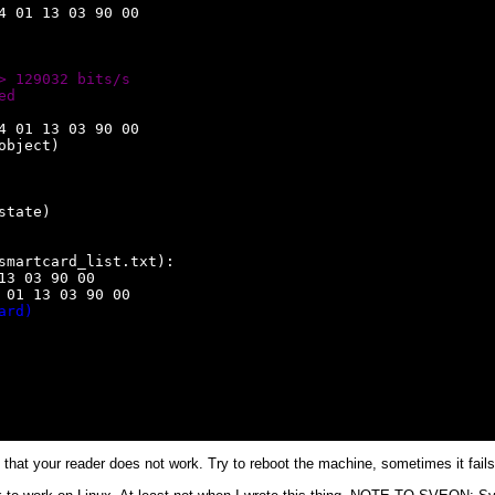
 01 13 03 90 00

> 129032 bits/s
ed
 01 13 03 90 00

bject)

tate)

smartcard_list.txt):

3 03 90 00

01 13 03 90 00

ard)
hat your reader does not work. Try to reboot the machine, sometimes it fails a