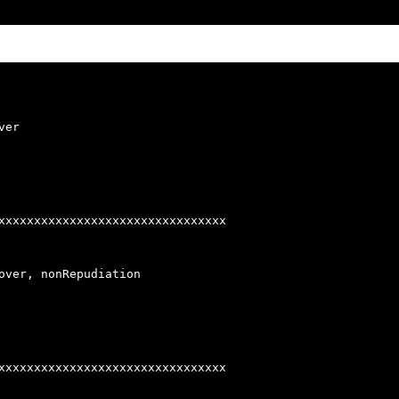
er

xxxxxxxxxxxxxxxxxxxxxxxxxxxxxxxx

over, nonRepudiation

xxxxxxxxxxxxxxxxxxxxxxxxxxxxxxxx
