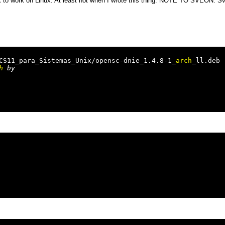
 to work on Linux. At least not when I wrote this thing. NOTE TO SVEON: Sveo
CS11_para_Sistemas_Unix/opensc-dnie_1.4.8-1_
arch
_ll.deb

h
 by
