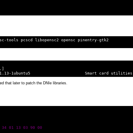
sc-tools pcscd libopensc2 opensc pinentry-gtk2

]

ed that later to patch the DNIe libraries.
 34 01 13 03 90 00