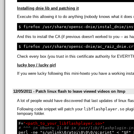
Installing dnie lib and patching it
Execute this allowing it to do anything (nobody knows what it does r
And this to install the CA (if previous doesn't worked to you -- as 
Check every box (you trust in this certificate authority for EVERY
lucky boy / lucky girl
If you were lucky following this mini-howto you have a working insta
12/05/2011 - Patch linux flash to leave viewed videos on /tmp
A lot of people would have discovered that last updates of linux f
Following code snippet will patch your
libflashplayer.so
plugi
tempoary folder.
F=
"<path_to_your_libflashplayer.so>"
# ^^^ in Ubuntu 11.04 in /usr/lib/flashplugin-in