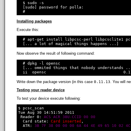
  $ sudo -s

  [sudo] password for polla: 

Installing packages
Execute this:
  # apt-get install libpcsc-perl libpcsclite1 pc
Now observe the result of following command:
  # dpkg -l opensc

  [... ommited things that nobody understands ...
Write down the package version (in this case
0.11.13
. You will ne
Testing your reader device
To test your device execute following:
$ pcsc_scan

Tue Aug 30 14:51:59 2011

 Reader 0: 
ACS ACR 38U-CCID 00 00
  Card state: 
Card inserted
, 

  ATR: 
3B 7F 38 00 00 00 6A 44 4E 49 65 10 02 4C