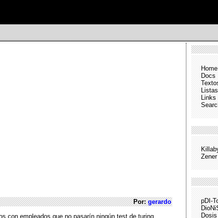
Home
Docs
Texto
Listas
Links
Searc
Killa
Zener
pDI-T
Por:
gerardo
DioNi
Dosis
os con empleados que no pasarín ningún test de turing.