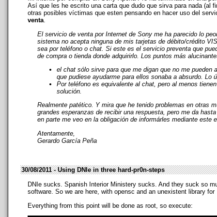
Así que les he escrito una carta que dudo que sirva para nada (al 
otras posibles víctimas que esten pensando en hacer uso del servic
venta
.
El servicio de venta por Internet de Sony me ha parecido lo pe
sistema no acepta ninguna de mis tarjetas de débito/crédito VI
sea por teléfono o chat. Si este es el servicio preventa que pu
de compra o tienda donde adquirirlo. Los puntos más alucinante
el chat sólo sirve para que me digan que no me pueden a
que pudiese ayudarme para ellos sonaba a absurdo. Lo ún
Por teléfono es equivalente al chat, pero al menos tiene
solución.
Realmente patético. Y mira que he tenido problemas en otras m
grandes esperanzas de recibir una respuesta, pero me da hasta p
en parte me veo en la obligación de informárles mediante este 
Atentamente,
Gerardo García Peña
30/08/2011 - Using DNIe in three hard-pr0n-steps
DNIe sucks. Spanish Interior Ministery sucks. And they suck so much
software. So we are here, with opensc and an unexistent library for 
Everything from this point will be done as root, so execute: