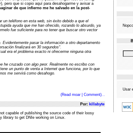
y), pero que si copio aquí para desahogarme y avisar a
imaginar de que infierno me he salvado en la post-
un teléfono en esta web, sin éxito debido a que el
estupida ayuda que me han ofrecido, rozando lo absurdo, ya
Nopco
rmelo fue suficiente para no tener que buscar otro vector
B
o. Evidentemente pasar la información a otro departamento
rsación finalizará en 30 segundos".
cual era el problema exacto ni ofrecerme ninguna otra
me he cruzado con algo peor. Realmente no escribo con
iene un punto de venta a Internet que funciona, por lo que
 menos me servirá como desahogo.
Usar 
(Read moar | Comment)...
Por:
killabyte
ot capable of publishing the source code of their loosy
y library to get DNIe working on Linux.