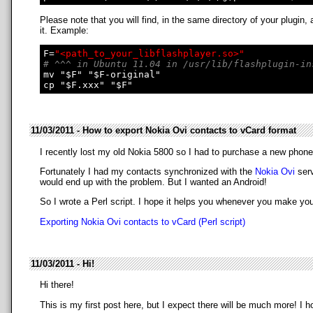
Please note that you will find, in the same directory of your plugin,
it. Example:
F=
"<path_to_your_libflashplayer.so>"
# ^^^ in Ubuntu 11.04 in /usr/lib/flashplugin-in
mv "$F" "$F-original"

11/03/2011 - How to export Nokia Ovi contacts to vCard format
I recently lost my old Nokia 5800 so I had to purchase a new phone
Fortunately I had my contacts synchronized with the
Nokia Ovi
serv
would end up with the problem. But I wanted an Android!
So I wrote a Perl script. I hope it helps you whenever you make yo
Exporting Nokia Ovi contacts to vCard (Perl script)
11/03/2011 - Hi!
Hi there!
This is my first post here, but I expect there will be much more! I 