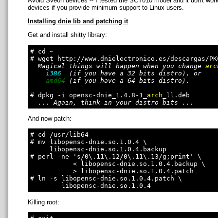
Avoid Sveon devices -- I tested the SCT010 model and it don't work
devices if you provide minimum support to Linux users.
Installing dnie lib and patching it
Get and install shitty library:
# cd ~

# wget http://www.dnielectronico.es/descargas/PK
Magical things will happen when you change 
arc
i386
  (if you have a 32 bits distro), or

amd64
 (if you have a 64 bits distro).

# dpkg -i opensc-dnie_1.4.8-1_
arch
_ll.deb

... Again, think in your distro bits ...
And now patch:
# cd /usr/lib64

# mv libopensc-dnie.so.1.0.4 \

     libopensc-dnie.so.1.0.4.backup

# perl -ne 's/0\.11\.12/0\.11\.13/g;print' \

           < libopensc-dnie.so.1.0.4.backup \

           > libopensc-dnie.so.1.0.4.patch

# ln -s libopensc-dnie.so.1.0.4.patch \

Killing root: