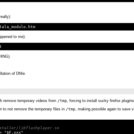
eally):
happened to me):
THING).
llation of DNIe.
lash remove temporary videos from
/tmp
, forcing to install sucky firefox plug
n to not remove the temporary files in
/tmp
, making possible again to save 
staller/libflashplayer.so