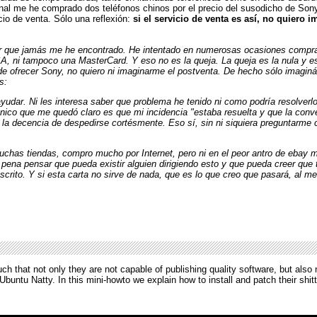
final me he comprado dos teléfonos chinos por el precio del susodicho de Son
io de venta. Sólo una reflexión:
si el servicio de venta es así, no quiero 
or que jamás me he encontrado. He intentado en numerosas ocasiones comprar 
SA, ni tampoco una MasterCard. Y eso no es la queja. La queja es la nula y 
ede ofrecer Sony, no quiero ni imaginarme el postventa. De hecho sólo imaginá
s:
yudar. Ni les interesa saber que problema he tenido ni como podría resolverl
ico que me quedó claro es que mi incidencia "estaba resuelta y que la conve
n la decencia de despedirse cortésmente. Eso sí, sin ni siquiera preguntarme 
uchas tiendas, compro mucho por Internet, pero ni en el peor antro de ebay 
ena pensar que pueda existir alguien dirigiendo esto y que pueda creer que t
escrito. Y si esta carta no sirve de nada, que es lo que creo que pasará, al
 that not only they are not capable of publishing quality software, but also n
Ubuntu Natty. In this mini-howto we explain how to install and patch their shitt